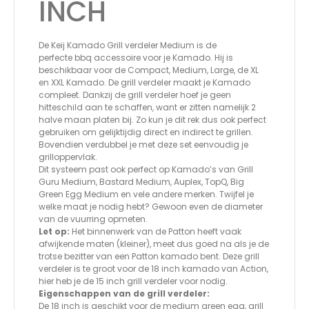
INCH
De Keij Kamado Grill verdeler Medium is de
perfecte bbq accessoire voor je Kamado. Hij is
beschikbaar voor de Compact, Medium, Large, de XL
en XXL Kamado. De grill verdeler maakt je Kamado
compleet. Dankzij de grill verdeler hoef je geen
hitteschild aan te schaffen, want er zitten namelijk 2
halve maan platen bij. Zo kun je dit rek dus ook perfect
gebruiken om gelijktijdig direct en indirect te grillen.
Bovendien verdubbel je met deze set eenvoudig je
grilloppervlak.
Dit systeem past ook perfect op Kamado’s van Grill
Guru Medium, Bastard Medium, Auplex, TopQ, Big
Green Egg Medium en vele andere merken. Twijfel je
welke maat je nodig hebt? Gewoon even de diameter
van de vuurring opmeten.
Let op:
Het binnenwerk van de Patton heeft vaak
afwijkende maten (kleiner), meet dus goed na als je de
trotse bezitter van een Patton kamado bent. Deze grill
verdeler is te groot voor de 18 inch kamado van Action,
hier heb je de 15 inch grill verdeler voor nodig.
Eigenschappen van de grill verdeler:
De 18 inch is geschikt voor de medium green egg, grill