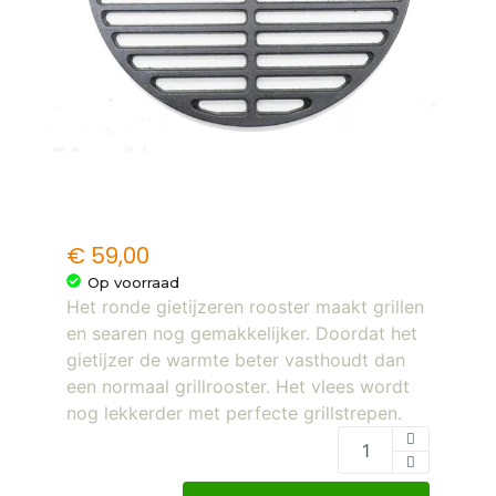
€
59,00
Op voorraad
Het ronde gietijzeren rooster maakt grillen
en searen nog gemakkelijker. Doordat het
gietijzer de warmte beter vasthoudt dan
een normaal grillrooster. Het vlees wordt
nog lekkerder met perfecte grillstrepen.