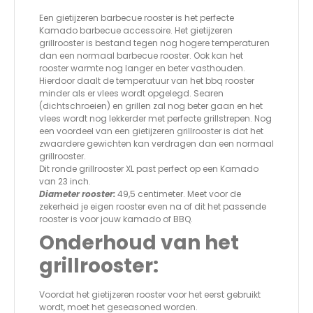
Een gietijzeren barbecue rooster is het perfecte
Kamado barbecue accessoire. Het gietijzeren
grillrooster is bestand tegen nog hogere temperaturen
dan een normaal barbecue rooster. Ook kan het
rooster warmte nog langer en beter vasthouden.
Hierdoor daalt de temperatuur van het bbq rooster
minder als er vlees wordt opgelegd. Searen
(dichtschroeien) en grillen zal nog beter gaan en het
vlees wordt nog lekkerder met perfecte grillstrepen. Nog
een voordeel van een gietijzeren grillrooster is dat het
zwaardere gewichten kan verdragen dan een normaal
grillrooster.
Dit ronde grillrooster XL past perfect op een Kamado
van 23 inch.
Diameter rooster:
49,5 centimeter. Meet voor de
zekerheid je eigen rooster even na of dit het passende
rooster is voor jouw kamado of BBQ.
Onderhoud van het
grillrooster:
Voordat het gietijzeren rooster voor het eerst gebruikt
wordt, moet het geseasoned worden.