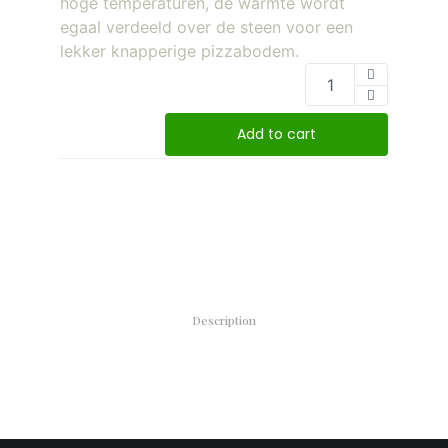
hoge temperaturen, de warmte wordt
egaal verdeeld over de steen voor een
lekker knapperige pizzabodem.
Add to cart
Description