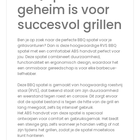
geheim is voor
succesvol grillen
Ben je op zoek naar de perfecte BBQ spatel voor je
grillavonturen? Dan is deze hoogwaardige RVS BBQ
spatel met een comfortabel ABS handvat perfect voor
jou. Deze spatel combineert duurzaamheid,
functionaliteit en ergonomisch design, waardoor het
een onmisbaar gereedschap is voor elke barbecue-
liefhebber.
Deze BBQ spatel is gemaakt van hoogwaardig roestvrij
staal (RVS), dat bekend staat om zijn duurzaamheid
en weerstand tegen roest en corrosie. Dit zorgt ervoor
dat de spatel bestand is tegen de hitte van de grill en
lang meegaat, zelfs bij intensief gebruik.
Het ABS handvat van deze spatel is speciaal
ontworpen voor comfort en gebruiksgemak. Het biedt
een stevige grip, zelfs wanneer je handen vettig of nat
zijn tijdens het grillen, zodat je de spatel moeiteloos
kunt hanteren.