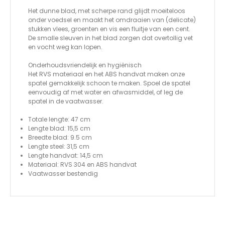
Het dunne blad, met scherpe rand glijdt moeiteloos
onder voedsel en maakt het omdraaien van (delicate)
stukken vlees, groenten en vis een fluitje van een cent.
De smalle sleuven in het blad zorgen dat overtollig vet
en vocht weg kan lopen.
Onderhoudsvriendelijk en hygiënisch
Het RVS materiaal en het ABS handvat maken onze
spatel gemakkelijk schoon te maken. Spoel de spatel
eenvoudig af met water en afwasmiddel, of leg de
spatel in de vaatwasser.
Totale lengte: 47 cm
Lengte blad: 15,5 cm
Breedte blad: 9.5 cm
Lengte steel: 31,5 cm
Lengte handvat: 14,5 cm
Materiaal: RVS 304 en ABS handvat
Vaatwasser bestendig